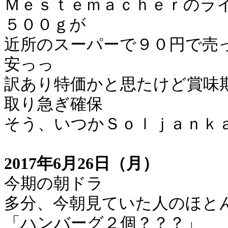
Ｍｅｓｔｅｍａｃｈｅｒのラ
５００ｇが
近所のスーパーで９０円で売
安っっ
訳あり特価かと思たけど賞味
取り急ぎ確保
そう、いつかＳｏｌｊａｎｋ
2017年6月26日（月）
今期の朝ドラ
多分、今朝見ていた人のほと
「ハンバーグ２個？？？」