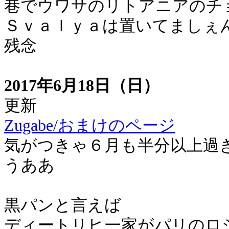
巷でウワサのリトアニアのチ
Ｓｖａｌｙａは置いてましぇ
残念
2017年6月18日（日）
更新
Zugabe/おまけのページ
気がつきゃ６月も半分以上過
うああ
黒パンと言えば
ディートリヒ一家がパリのロ