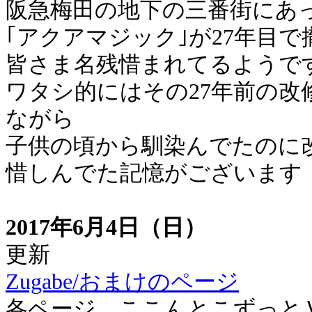
阪急梅田の地下の三番街にあ
｢アクアマジック｣が27年目
皆さま名残惜まれてるようで
ワタシ的にはその27年前の
ながら
子供の頃から馴染んでたのに
惜しんでた記憶がございます
2017年6月4日（日）
更新
Zugabe/おまけのページ
各ページ、ここんとこずっと