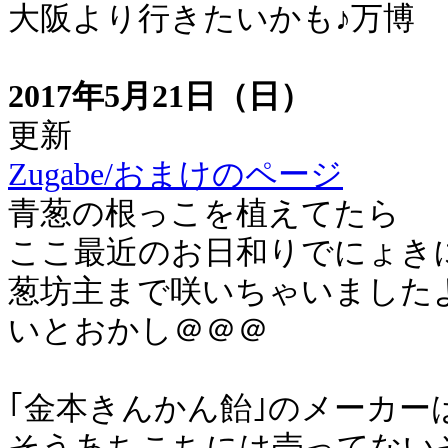
大阪より行きたいかも♪万博
2017年5月21日（日）
更新
Zugabe/おまけのページ
青葱の根っこを植えてたら
ここ最近のお日和りでにょき
葱坊主まで咲いちゃいました
いとおかし＠＠＠
｢金本きんかん飴｣のメーカー
そうあちこちには売ってない