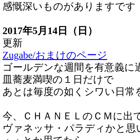
感慨深いものがありますです
2017年5月14日（日）
更新
Zugabe/おまけのページ
ゴールデンな週間を有意義に
皿蕎麦満喫の１日だけで
あとは毎度の如くシワい日常
今、ＣＨＡＮＥＬのＣＭに出
ヴァネッサ・パラディかと思