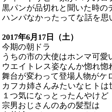
黒パンが品切れと聞いた時の
ハンパなかったってな話を思
2017年6月17日（土）
今期の朝ドラ
うちの市の大使はホンマ可愛
ウエイトレス姿なんか惚れ惚
舞台が変わって登場人物がケ
カフカ姉さんみたいなヒトは
１つ気になっとったんやけど
宗男おじさんのあの髪型は