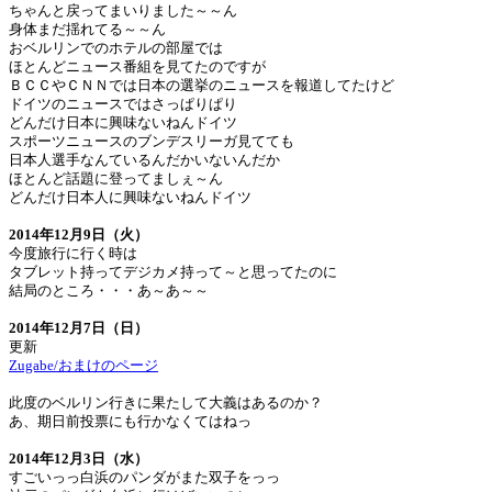
ちゃんと戻ってまいりました～～ん
身体まだ揺れてる～～ん
おベルリンでのホテルの部屋では
ほとんどニュース番組を見てたのですが
ＢＣＣやＣＮＮでは日本の選挙のニュースを報道してたけど
ドイツのニュースではさっぱりぱり
どんだけ日本に興味ないねんドイツ
スポーツニュースのブンデスリーガ見てても
日本人選手なんているんだかいないんだか
ほとんど話題に登ってましぇ～ん
どんだけ日本人に興味ないねんドイツ
2014年12月9日（火）
今度旅行に行く時は
タブレット持ってデジカメ持って～と思ってたのに
結局のところ・・・あ～あ～～
2014年12月7日（日）
更新
Zugabe/おまけのページ
此度のベルリン行きに果たして大義はあるのか？
あ、期日前投票にも行かなくてはねっ
2014年12月3日（水）
すごいっっ白浜のパンダがまた双子をっっ