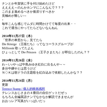
ナンとか年賀状に手を付け始めたけど
ええええ～のんかホンマにこんなんで？？？
このまま進めるべきか後戻りすべきか
見極めが難しい～
↑
毎年こんな感じでムダに時間かけてて毎度の出来・・
これで適当にやってたらどないなんねん
2014年11月27日（木）
「世界の車窓から」見てたら
Die Könige （王様たち）ってなコーラスグループが
Millionär 歌ってたよん
ひょっとして Die Prinzen （王子さまたち）が即位したのん？？
2014年11月26日（水）
わ～い♪やっぱ中島みゆき紅白に出るんや～～
多分中継やとは思うけど
Ｎ◇Ｋは朝ドラの主題歌を紅白込みで依頼したんかな？？
2014年11月24日（月）
更新
Terence Stamp / 個人的映画感想
テレンスおじさまの４冊目の自伝ゲットだぜっ
もちろん全編英語ナンでなかなか解読できませんが
おおっレア写真がいっぱいだっ