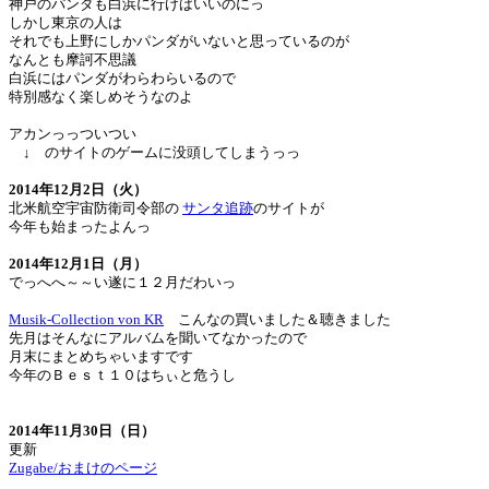
神戸のパンダも白浜に行けばいいのにっ
しかし東京の人は
それでも上野にしかパンダがいないと思っているのが
なんとも摩訶不思議
白浜にはパンダがわらわらいるので
特別感なく楽しめそうなのよ
アカンっっついつい
↓ のサイトのゲームに没頭してしまうっっ
2014年12月2日（火）
北米航空宇宙防衛司令部の
サンタ追跡
のサイトが
今年も始まったよんっ
2014年12月1日（月）
でっへへ～～い遂に１２月だわいっ
Musik-Collection von KR
こんなの買いました＆聴きました
先月はそんなにアルバムを聞いてなかったので
月末にまとめちゃいますです
今年のＢｅｓｔ１０はちぃと危うし
2014年11月30日（日）
更新
Zugabe/おまけのページ