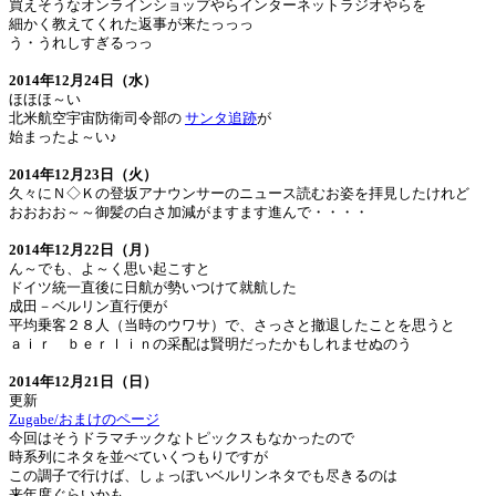
買えそうなオンラインショップやらインターネットラジオやらを
細かく教えてくれた返事が来たっっっ
う・うれしすぎるっっ
2014年12月24日（水）
ほほほ～い
北米航空宇宙防衛司令部の
サンタ追跡
が
始まったよ～い♪
2014年12月23日（火）
久々にＮ◇Ｋの登坂アナウンサーのニュース読むお姿を拝見したけれど
おおおお～～御髪の白さ加減がますます進んで・・・・
2014年12月22日（月）
ん～でも、よ～く思い起こすと
ドイツ統一直後に日航が勢いつけて就航した
成田－ベルリン直行便が
平均乗客２８人（当時のウワサ）で、さっさと撤退したことを思うと
ａｉｒ ｂｅｒｌｉｎの采配は賢明だったかもしれませぬのう
2014年12月21日（日）
更新
Zugabe/おまけのページ
今回はそうドラマチックなトピックスもなかったので
時系列にネタを並べていくつもりですが
この調子で行けば、しょっぽいベルリンネタでも尽きるのは
来年度ぐらいかも