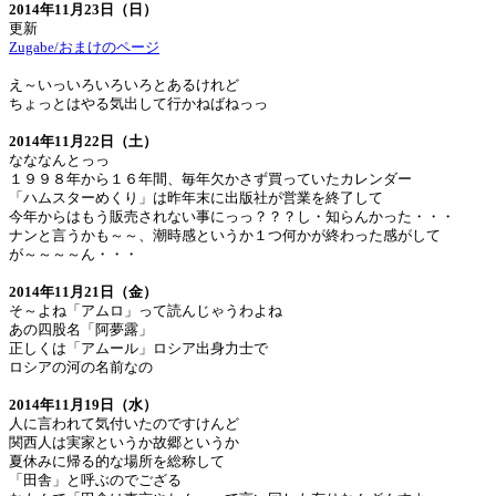
2014年11月23日（日）
更新
Zugabe/おまけのページ
え～いっいろいろいろとあるけれど
ちょっとはやる気出して行かねばねっっ
2014年11月22日（土）
なななんとっっ
１９９８年から１６年間、毎年欠かさず買っていたカレンダー
「ハムスターめくり」は昨年末に出版社が営業を終了して
今年からはもう販売されない事にっっ？？？し・知らんかった・・・
ナンと言うかも～～、潮時感というか１つ何かが終わった感がして
が～～～～ん・・・
2014年11月21日（金）
そ～よね「アムロ」って読んじゃうわよね
あの四股名「阿夢露」
正しくは「アムール」ロシア出身力士で
ロシアの河の名前なの
2014年11月19日（水）
人に言われて気付いたのですけんど
関西人は実家というか故郷というか
夏休みに帰る的な場所を総称して
「田舎」と呼ぶのでござる