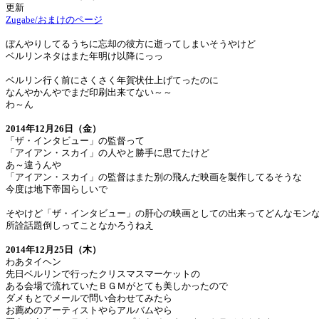
更新
Zugabe/おまけのページ
ぼんやりしてるうちに忘却の彼方に逝ってしまいそうやけど
ベルリンネタはまた年明け以降にっっ
ベルリン行く前にさくさく年賀状仕上げてったのに
なんやかんやでまだ印刷出来てない～～
わ～ん
2014年12月26日（金）
「ザ・インタビュー」の監督って
「アイアン・スカイ」の人やと勝手に思てたけど
あ～違うんや
「アイアン・スカイ」の監督はまた別の飛んだ映画を製作してるそうな
今度は地下帝国らしいで
そやけど「ザ・インタビュー」の肝心の映画としての出来ってどんなモン
所詮話題倒しってことなかろうねえ
2014年12月25日（木）
わあタイヘン
先日ベルリンで行ったクリスマスマーケットの
ある会場で流れていたＢＧＭがとても美しかったので
ダメもとでメールで問い合わせてみたら
お薦めのアーティストやらアルバムやら