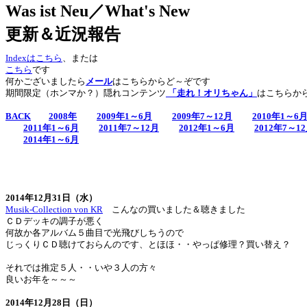
Was ist Neu／What's New
更新＆近況報告
Indexはこちら
、または
こちら
です
何かございましたら
メール
はこちらからど～ぞです
期間限定（ホンマか？）隠れコンテンツ
「走れ！オリちゃん」
はこちらか
BACK
2008年
2009年1～6月
2009年7～12月
2010年1～6
2011年1～6月
2011年7～12月
2012年1～6月
2012年7～1
2014年1～6月
2014年12月31日（水）
Musik-Collection von KR
こんなの買いました＆聴きました
ＣＤデッキの調子が悪く
何故か各アルバム５曲目で光飛びしちうので
じっくりＣＤ聴けておらんのです、とほほ・・やっぱ修理？買い替え？
それでは推定５人・・いや３人の方々
良いお年を～～～
2014年12月28日（日）