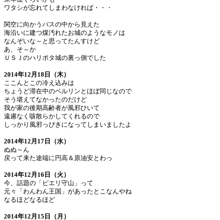
ワタシが忘れてしまわなければ・・・
関空に向かうバスの中から見えた
海沿いに建つ煤汚れたお城のようなモノは
なんぞいな～と思ってたんすけど
あ、そ～か
ＵＳＪのハリポタ城の裏っ側でした
2014年12月18日（木）
ここんとこの冷え込みは
ちょうど滞在中のベルリンとほぼ同じなので
そう堪えてなかったのだけど
我が家の後期高齢者が風邪ひいて
遠慮なく咳散らかしてくれるので
しっかり風邪っぴきになってしまいましたよ
2014年12月17日（水）
ぬぬ～ん
戻って来た途端に円高＆原油安とわっ
2014年12月16日（火）
今、話題の「ピエリ守山」って
元々「わんわん王国」があったとこなんやね
なるほどなるほど
2014年12月15日（月）