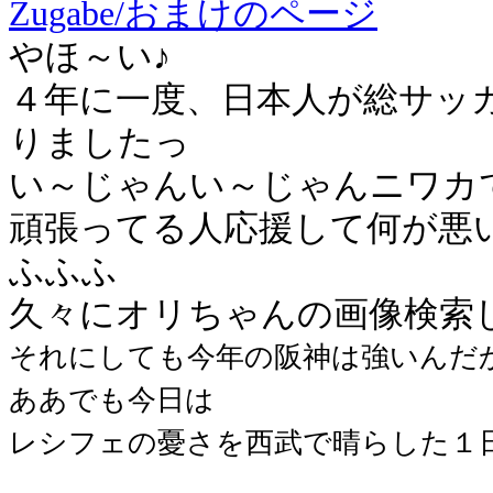
Zugabe/おまけのページ
やほ～い♪
４年に一度、日本人が総サッ
りましたっ
い～じゃんい～じゃんニワカ
頑張ってる人応援して何が悪い
ふふふ
久々にオリちゃんの画像検索
それにしても今年の阪神は強いんだ
ああでも今日は
レシフェの憂さを西武で晴らした１