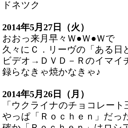
ドネツク
2014年5月27日（火）
おおっ来月早々Ｗ●Ｗ●Ｗで
久々にＣ．リーヴの「ある日
ビデオ→ＤＶＤ－Ｒのイマイ
録らなきゃ焼かなきゃ♪
2014年5月26日（月）
「ウクライナのチョコレート
やっぱ「Ｒｏｃｈｅｎ」だっ
確か「Ｒｏｃｈｅｎ」はロシ