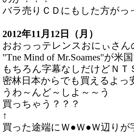
バラ売りＣＤにもした方がっ
2012年11月12日（月）
おおっっテレンスおにぃさん
"Tne Mind of Mr.Soam
もちろん字幕なしだけどＮＴ
密林日本からでも買えるよっ
うわ～んど～しよ～～う
買っちゃう？？？
↑
買った途端にＷ●Ｗ●Ｗ辺り