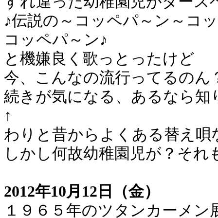
すれ違った幼稚園児がダース
♪伝説の～コッペパ～ン～コ
コッペパ～ン♪
と機嫌良く歌っとったけど
今、こんなの流行ってるのん
続きが気になる、あるなら知
↑
わりと昔からよくある替え唄
しかし何故幼稚園児が？それ
2012年10月12日（金）
１９６５年のツタンカーメン