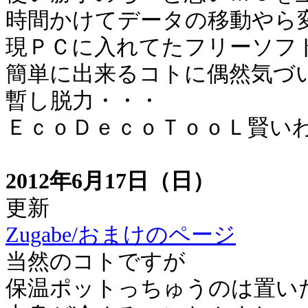
時間かけてデータの移動やら
現ＰＣに入れてたフリーソフ
簡単に出来るコトに偶然気づ
暫し脱力・・・
ＥｃｏＤｅｃｏＴｏｏＬ賢い
2012年6月17日（日）
更新
Zugabe/おまけのページ
当然のコトですが
保温ポットっちゅうのは置い