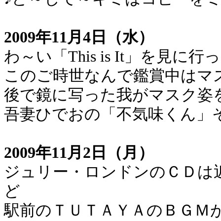
2009年11月4日（水）
わ～い「This is It」を見
このご時世なんで鑑賞中はマ
後で鏡に写った我がマスク姿
吾妻ひでおの「不気味くん」
2009年11月2日（月）
ジュリー・ロンドンのＣＤは
ど
駅前のＴＵＴＡＹＡのＢＧＭ