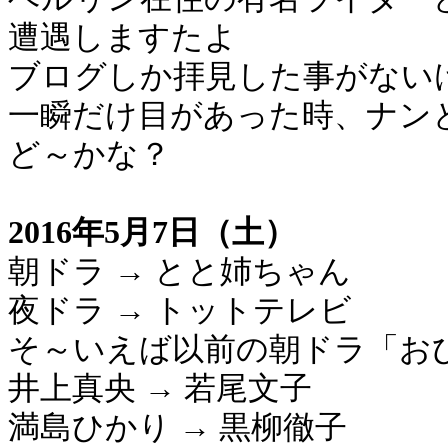
遭遇しますたよ
ブログしか拝見した事がない
一瞬だけ目があった時、ナン
ど～かな？
2016年5月7日（土）
朝ドラ → とと姉ちゃん
夜ドラ → トットテレビ
そ～いえば以前の朝ドラ「お
井上真央 → 若尾文子
満島ひかり → 黒柳徹子